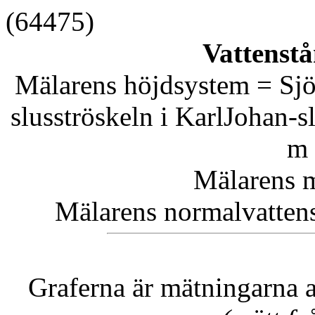
(64475)
Vattenstå
Mälarens höjdsystem = Sjö
slusströskeln i KarlJohan-
m 
Mälarens m
Mälarens normalvattens
Graferna är mätningarna 