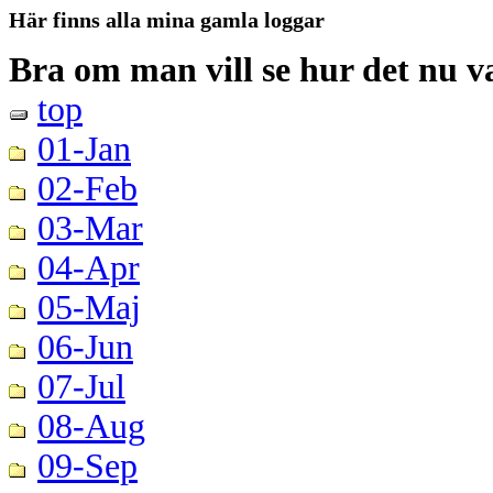
Här finns alla mina gamla loggar
Bra om man vill se hur det nu va
top
01-Jan
02-Feb
03-Mar
04-Apr
05-Maj
06-Jun
07-Jul
08-Aug
09-Sep